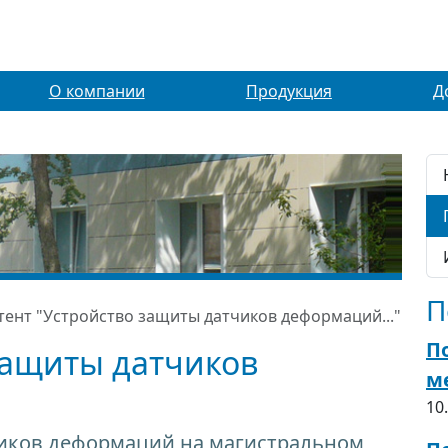
О компании
Продукция
Д
П
тент "Устройство защиты датчиков деформаций..."
П
защиты датчиков
м
10
чиков деформаций на магистральном