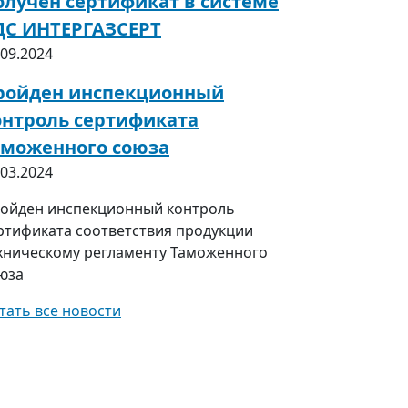
олучен сертификат в системе
ДС ИНТЕРГАЗСЕРТ
.09.2024
ройден инспекционный
онтроль сертификата
аможенного союза
.03.2024
ойден инспекционный контроль
ртификата соответствия продукции
хническому регламенту Таможенного
юза
тать все новости