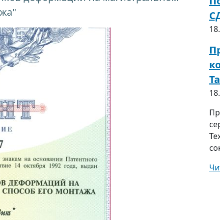
П
ажа"
С
18
П
к
Т
18
Пр
се
Те
со
Чи